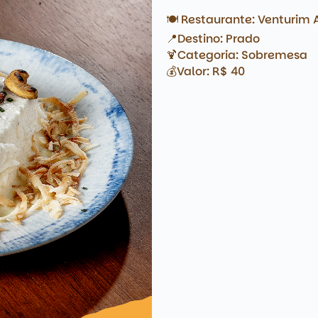
🍽️ Restaurante: Venturim 
📍Destino: Prado
🍹Categoria: Sobremesa
💰Valor: R$ 40