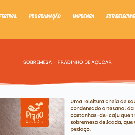
Festival
Programação
Imprensa
Estabelecim
SOBREMESA – PRADINHO DE AÇÚCAR
Uma releitura cheia de sa
condensado artesanal da 
castanhas-de-caju que tr
sobremesa delicada, que 
pedaço.