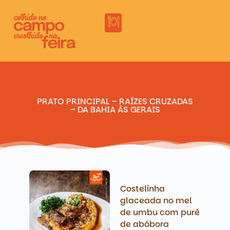
PRATO PRINCIPAL – RAÍZES CRUZADAS
– DA BAHIA ÀS GERAIS
Costelinha
glaceada no mel
de umbu com purê
de abóbora