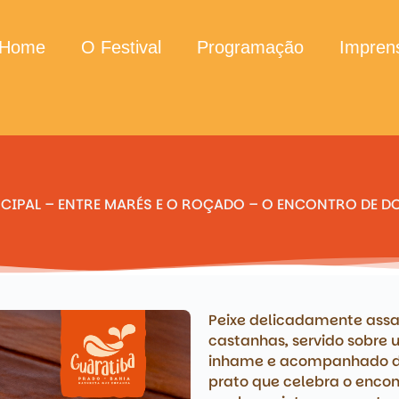
Home
O Festival
Programação
Impren
CIPAL – ENTRE MARÉS E O ROÇADO – O ENCONTRO DE 
Peixe delicadamente assa
castanhas, servido sobre
inhame e acompanhado de
prato que celebra o encon