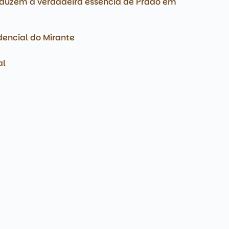
raduzem a verdadeira essência de Prado em
idencial do Mirante
al