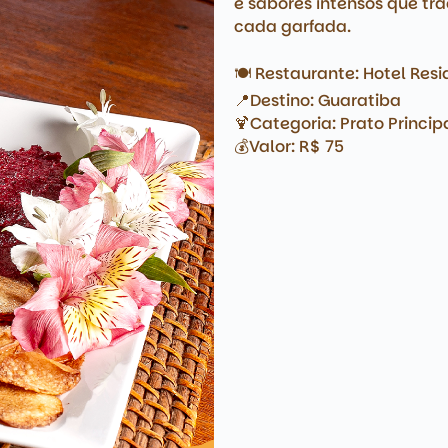
e sabores intensos que t
cada garfada.
🍽️ Restaurante: Hotel Res
📍Destino: Guaratiba
🍹Categoria: Prato Princip
💰Valor: R$ 75