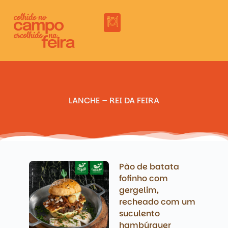
LANCHE – REI DA FEIRA
Pão de batata
fofinho com
gergelim,
recheado com um
suculento
hambúrguer