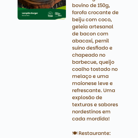
bovino de 150g,
farofa crocante de
beiju com coco,
geleia artesanal
de bacon com
abacaxi, pernil
suíno desfiado e
chapeado no
barbecue, queijo
coalho tostado no
melaço e uma
maionese leve e
refrescante. Uma
explosão de
texturas e sabores
nordestinos em
cada mordida!
🍽️ Restaurante: