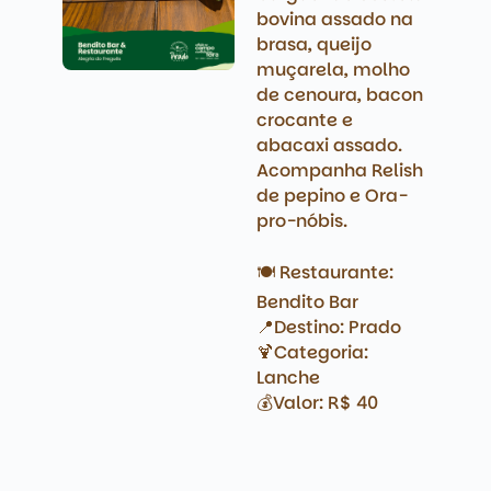
bovina assado na
brasa, queijo
muçarela, molho
de cenoura, bacon
crocante e
abacaxi assado.
Acompanha Relish
de pepino e Ora-
pro-nóbis.
🍽️ Restaurante:
Bendito Bar
📍Destino: Prado
🍹Categoria:
Lanche
💰Valor: R$ 40