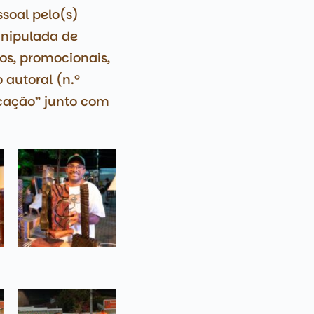
soal pelo(s)
anipulada de
os, promocionais,
o autoral (n.º
cação” junto com