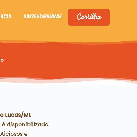
entos
Sustentabilidade
Cartilha
do
ão Lucas/ML
 é disponibilizada
ticiosos e