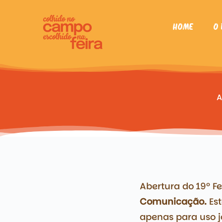
Home
O 
A
Abertura do 19º F
Comunicação.
Est
apenas para uso jo